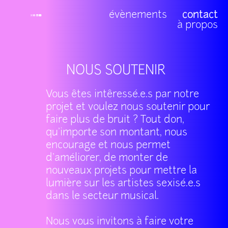
évènements
contact
à propos
NOUS SOUTENIR
Vous êtes intêressé.e.s par notre
projet et voulez nous soutenir pour
faire plus de bruit ? Tout don,
qu’importe son montant, nous
encourage et nous permet
d'améliorer, de monter de
nouveaux projets pour mettre la
lumière sur les artistes sexisé.e.s
dans le secteur musical.
Nous vous invitons à faire votre