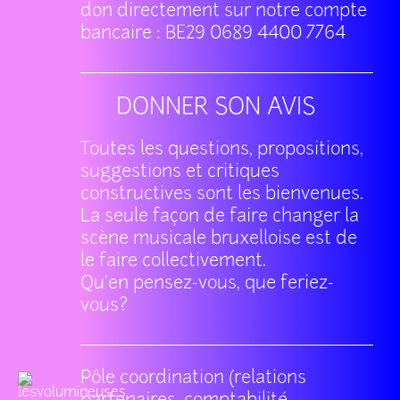
don directement sur notre compte
bancaire : BE29 0689 4400 7764
DONNER SON AVIS
Toutes les questions, propositions,
suggestions et critiques
constructives sont les bienvenues.
La seule façon de faire changer la
scène musicale bruxelloise est de
le faire collectivement.
Qu'en pensez-vous, que feriez-
vous?
Pôle coordination (relations